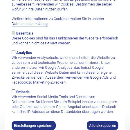
zu verbessern, verwenden wir Cookies. Bestimmen Sie selber,
wofür wir Ihre Daten nutzen dürfen.
Gewünschte Aufenthaltsdauer
Weitere Informationen zu Cookies erhalten Sie in unserer
Datenschutzerklärung
.
Essentials
Diese Cookies sind für das Funktionieren der Website erforderlich
und können nicht deaktiviert werden.
Ihre Nachricht
Analytics
Wir verwenden Analysetools, welche uns helfen, die Website zu
verbessern und technische Probleme zu identifizieren. Unter
anderem nutzen wir Google Analytics, das heisst Google
sammelt auf dieser Website Daten und kann diese für eigene
Zwecke verwenden. Ausserdem verwenden wir Google Ads und
Facebook zu Marketing-Zwecken.
Embeds
Wir verwenden Social Media Tools und Dienste von
Drittanbietern. So können Sie zum Beispiel Inhalte von Instagram
oder Grafiken auf unserem Online-Angebot anschauen. Dadurch
kann Ihre IP-Adresse an diese Drittanbieter übertragen werden.
Ich habe die
Datenschutzbestimmungen sowie den Haftungsausschluss
gelesen und stimme diesen zu.
Einstellungen speichern
Alle akzeptieren