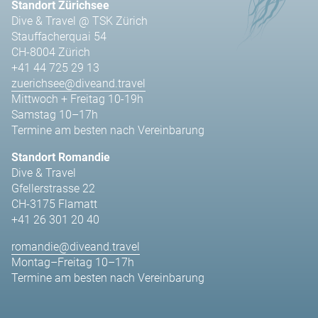
Standort Zürichsee
Dive & Travel @ TSK Zürich
Stauffacherquai 54
CH-8004 Zürich
+41 44 725 29 13
zuerichsee@diveand.travel
Mittwoch + Freitag 10-19h
Samstag 10–17h
Termine am besten nach Vereinbarung
Standort Romandie
Dive & Travel
Gfellerstrasse 22
CH-3175 Flamatt
+41 26 301 20 40
romandie@diveand.travel
Montag–Freitag 10–17h
Termine am besten nach Vereinbarung