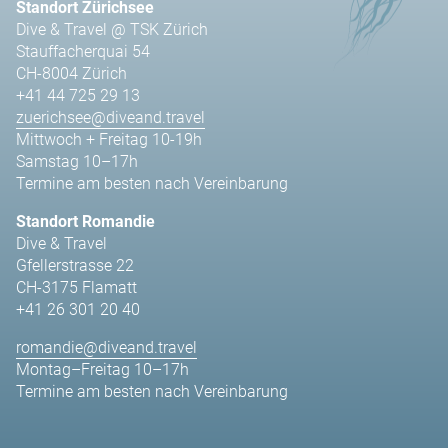
Standort Zürichsee
Dive & Travel @ TSK Zürich
Stauffacherquai 54
CH-8004 Zürich
+41 44 725 29 13
zuerichsee@diveand.travel
Mittwoch + Freitag 10-19h
Samstag 10–17h
Termine am besten nach Vereinbarung
Standort Romandie
Dive & Travel
Gfellerstrasse 22
CH-3175 Flamatt
+41 26 301 20 40
romandie@diveand.travel
Montag–Freitag 10–17h
Termine am besten nach Vereinbarung