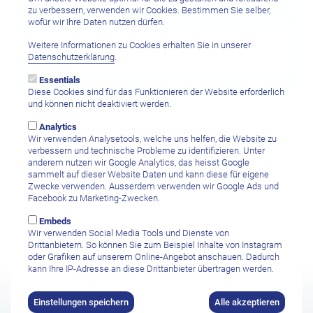
zu verbessern, verwenden wir Cookies. Bestimmen Sie selber,
wofür wir Ihre Daten nutzen dürfen.
Gewünschte Aufenthaltsdauer
Weitere Informationen zu Cookies erhalten Sie in unserer
Datenschutzerklärung
.
Essentials
Diese Cookies sind für das Funktionieren der Website erforderlich
und können nicht deaktiviert werden.
Ihre Nachricht
Analytics
Wir verwenden Analysetools, welche uns helfen, die Website zu
verbessern und technische Probleme zu identifizieren. Unter
anderem nutzen wir Google Analytics, das heisst Google
sammelt auf dieser Website Daten und kann diese für eigene
Zwecke verwenden. Ausserdem verwenden wir Google Ads und
Facebook zu Marketing-Zwecken.
Embeds
Wir verwenden Social Media Tools und Dienste von
Drittanbietern. So können Sie zum Beispiel Inhalte von Instagram
oder Grafiken auf unserem Online-Angebot anschauen. Dadurch
kann Ihre IP-Adresse an diese Drittanbieter übertragen werden.
Ich habe die
Datenschutzbestimmungen sowie den Haftungsausschluss
gelesen und stimme diesen zu.
Einstellungen speichern
Alle akzeptieren