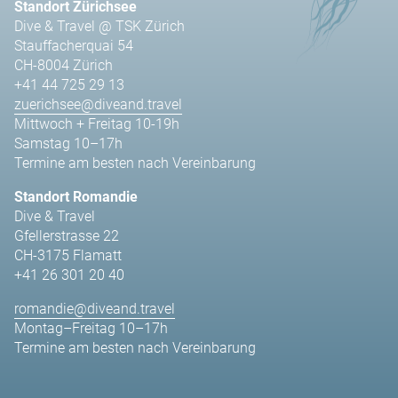
Standort Zürichsee
Dive & Travel @ TSK Zürich
Stauffacherquai 54
CH-8004 Zürich
+41 44 725 29 13
zuerichsee@diveand.travel
Mittwoch + Freitag 10-19h
Samstag 10–17h
Termine am besten nach Vereinbarung
Standort Romandie
Dive & Travel
Gfellerstrasse 22
CH-3175 Flamatt
+41 26 301 20 40
romandie@diveand.travel
Montag–Freitag 10–17h
Termine am besten nach Vereinbarung