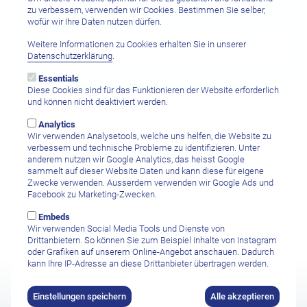
zu verbessern, verwenden wir Cookies. Bestimmen Sie selber,
wofür wir Ihre Daten nutzen dürfen.
Gewünschte Aufenthaltsdauer
Weitere Informationen zu Cookies erhalten Sie in unserer
Datenschutzerklärung
.
Essentials
Diese Cookies sind für das Funktionieren der Website erforderlich
und können nicht deaktiviert werden.
Ihre Nachricht
Analytics
Wir verwenden Analysetools, welche uns helfen, die Website zu
verbessern und technische Probleme zu identifizieren. Unter
anderem nutzen wir Google Analytics, das heisst Google
sammelt auf dieser Website Daten und kann diese für eigene
Zwecke verwenden. Ausserdem verwenden wir Google Ads und
Facebook zu Marketing-Zwecken.
Embeds
Wir verwenden Social Media Tools und Dienste von
Drittanbietern. So können Sie zum Beispiel Inhalte von Instagram
oder Grafiken auf unserem Online-Angebot anschauen. Dadurch
kann Ihre IP-Adresse an diese Drittanbieter übertragen werden.
Ich habe die
Datenschutzbestimmungen sowie den Haftungsausschluss
gelesen und stimme diesen zu.
Einstellungen speichern
Alle akzeptieren