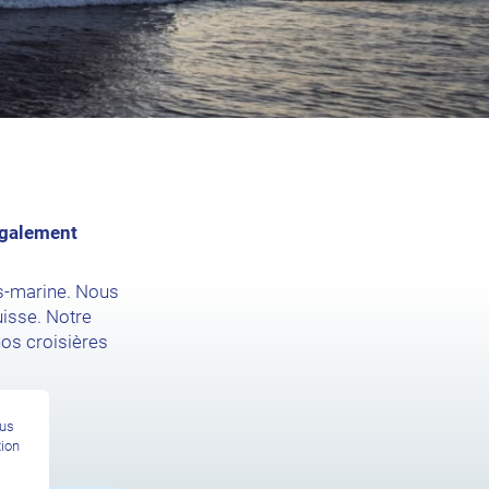
également
s-marine. Nous
isse. Notre
 nos croisières
ous
tion