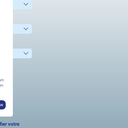
n
zum
en.
us
ier votre