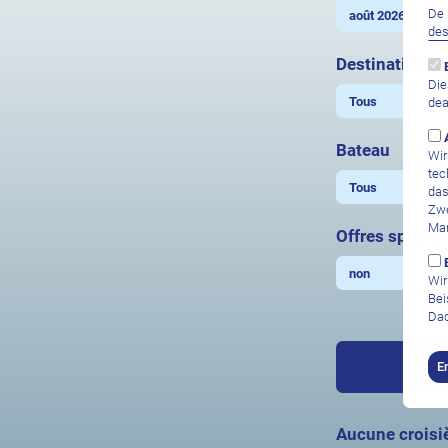
De 
de
Destination
Die
dea
Bateau
Wir
tec
das
Zwe
Mar
Offres spécia
Wir
Bei
Dad
E
Aucune croisiè