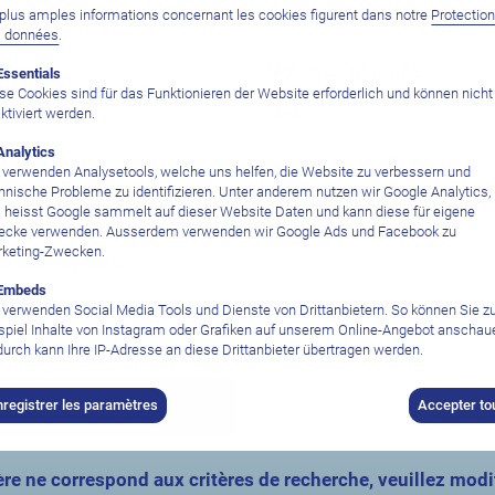
plus amples informations concernant les cookies figurent dans notre
Protectio
s données
.
Région de plongée
Essentials
se Cookies sind für das Funktionieren der Website erforderlich und können nicht
ktiviert werden.
Analytics
Nombre de place désirée
 verwenden Analysetools, welche uns helfen, die Website zu verbessern und
hnische Probleme zu identifizieren. Unter anderem nutzen wir Google Analytics,
 heisst Google sammelt auf dieser Website Daten und kann diese für eigene
cke verwenden. Ausserdem verwenden wir Google Ads und Facebook zu
keting-Zwecken.
les uniquement
Embeds
 verwenden Social Media Tools und Dienste von Drittanbietern. So können Sie 
spiel Inhalte von Instagram oder Grafiken auf unserem Online-Angebot anschau
urch kann Ihre IP-Adresse an diese Drittanbieter übertragen werden.
Chercher
nregistrer les paramètres
Accepter to
re ne correspond aux critères de recherche, veuillez modif