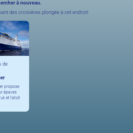
ercher à nouveau.
ant des croisières plongée à cet endroit:
s de
er
ter propose
ur épaves
k et l'atoll