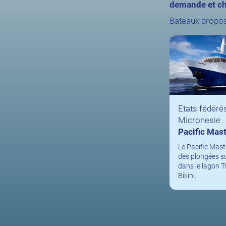
demande et ch
Bateaux propos
Etats fédéré
Micronesie
Pacific Mast
Le Pacific Mas
des plongées s
dans le lagon Tru
Bikini.