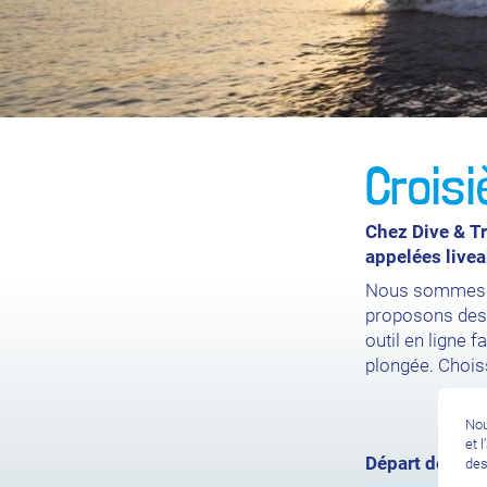
Croisi
Chez Dive & T
appelées live
Nous sommes là
proposons des 
outil en ligne 
plongée. Chois
Nou
et 
Départ de
des