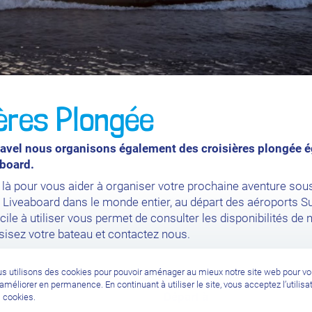
ères Plongée
ravel nous organisons également des croisières plongée 
aboard.
 pour vous aider à organiser votre prochaine aventure sou
Liveaboard dans le monde entier, au départ des aéroports Su
facile à utiliser vous permet de consulter les disponibilités de
sisez votre bateau et contactez nous.
s utilisons des cookies pour pouvoir aménager au mieux notre site web pour v
l’améliorer en permanence. En continuant à utiliser le site, vous acceptez l’utilisa
Départ à
 cookies.