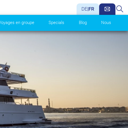
DE
|
FR
Voyages en groupe
Specials
Blog
Nous