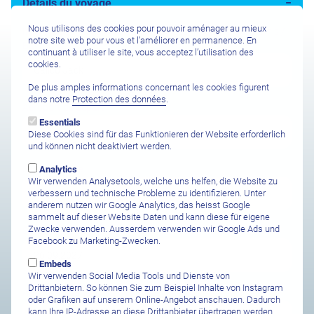
Détails du voyage
Nous utilisons des cookies pour pouvoir aménager au mieux
Intérêt pour (Hôtel / Centre de plongée / Plongée entre amis /
notre site web pour vous et l’améliorer en permanence. En
Bateau de croisière)
continuant à utiliser le site, vous acceptez l’utilisation des
cookies.
De plus amples informations concernant les cookies figurent
dans notre
Protection des données
.
Aéroport de départ
Essentials
Diese Cookies sind für das Funktionieren der Website erforderlich
und können nicht deaktiviert werden.
Safari Abreise
Analytics
Wir verwenden Analysetools, welche uns helfen, die Website zu
verbessern und technische Probleme zu identifizieren. Unter
anderem nutzen wir Google Analytics, das heisst Google
sammelt auf dieser Website Daten und kann diese für eigene
Zwecke verwenden. Ausserdem verwenden wir Google Ads und
Safari Ankunft
Facebook zu Marketing-Zwecken.
Embeds
Wir verwenden Social Media Tools und Dienste von
Drittanbietern. So können Sie zum Beispiel Inhalte von Instagram
Anzahl Personen
oder Grafiken auf unserem Online-Angebot anschauen. Dadurch
kann Ihre IP-Adresse an diese Drittanbieter übertragen werden.