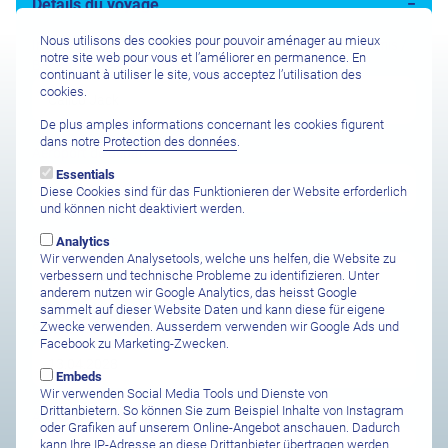
Détails du voyage
Nous utilisons des cookies pour pouvoir aménager au mieux
Intérêt pour (Hôtel / Centre de plongée / Plongée entre amis /
notre site web pour vous et l’améliorer en permanence. En
Bateau de croisière)
continuant à utiliser le site, vous acceptez l’utilisation des
cookies.
De plus amples informations concernant les cookies figurent
dans notre
Protection des données
.
Aéroport de départ
Essentials
Diese Cookies sind für das Funktionieren der Website erforderlich
und können nicht deaktiviert werden.
Safari Abreise
Analytics
Wir verwenden Analysetools, welche uns helfen, die Website zu
verbessern und technische Probleme zu identifizieren. Unter
anderem nutzen wir Google Analytics, das heisst Google
sammelt auf dieser Website Daten und kann diese für eigene
Zwecke verwenden. Ausserdem verwenden wir Google Ads und
Safari Ankunft
Facebook zu Marketing-Zwecken.
Embeds
Wir verwenden Social Media Tools und Dienste von
Drittanbietern. So können Sie zum Beispiel Inhalte von Instagram
Anzahl Personen
oder Grafiken auf unserem Online-Angebot anschauen. Dadurch
kann Ihre IP-Adresse an diese Drittanbieter übertragen werden.