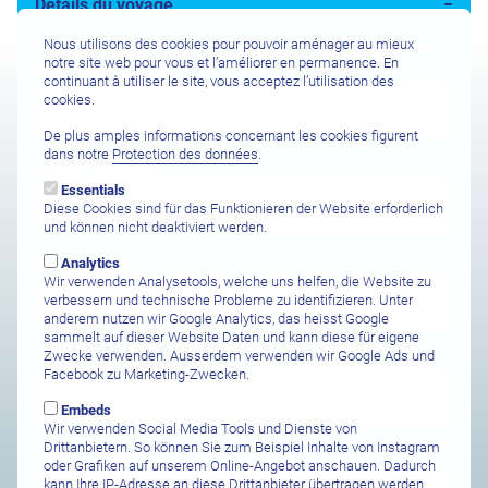
Détails du voyage
Nous utilisons des cookies pour pouvoir aménager au mieux
Intérêt pour (Hôtel / Centre de plongée / Plongée entre amis /
notre site web pour vous et l’améliorer en permanence. En
Bateau de croisière)
continuant à utiliser le site, vous acceptez l’utilisation des
cookies.
De plus amples informations concernant les cookies figurent
dans notre
Protection des données
.
Aéroport de départ
Essentials
Diese Cookies sind für das Funktionieren der Website erforderlich
und können nicht deaktiviert werden.
Safari Abreise
Analytics
Wir verwenden Analysetools, welche uns helfen, die Website zu
verbessern und technische Probleme zu identifizieren. Unter
anderem nutzen wir Google Analytics, das heisst Google
sammelt auf dieser Website Daten und kann diese für eigene
Zwecke verwenden. Ausserdem verwenden wir Google Ads und
Safari Ankunft
Facebook zu Marketing-Zwecken.
Embeds
Wir verwenden Social Media Tools und Dienste von
Drittanbietern. So können Sie zum Beispiel Inhalte von Instagram
Anzahl Personen
oder Grafiken auf unserem Online-Angebot anschauen. Dadurch
kann Ihre IP-Adresse an diese Drittanbieter übertragen werden.