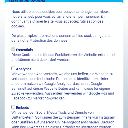
Détails du voyage
Nous utilisons des cookies pour pouvoir aménager au mieux
Intérêt pour (Hôtel / Centre de plongée / Plongée entre amis /
notre site web pour vous et l’améliorer en permanence. En
Bateau de croisière)
continuant à utiliser le site, vous acceptez l’utilisation des
cookies.
De plus amples informations concernant les cookies figurent
dans notre
Protection des données
.
Aéroport de départ
Essentials
Diese Cookies sind für das Funktionieren der Website erforderlich
und können nicht deaktiviert werden.
Safari Abreise
Analytics
Wir verwenden Analysetools, welche uns helfen, die Website zu
verbessern und technische Probleme zu identifizieren. Unter
anderem nutzen wir Google Analytics, das heisst Google
sammelt auf dieser Website Daten und kann diese für eigene
Zwecke verwenden. Ausserdem verwenden wir Google Ads und
Safari Ankunft
Facebook zu Marketing-Zwecken.
Embeds
Wir verwenden Social Media Tools und Dienste von
Drittanbietern. So können Sie zum Beispiel Inhalte von Instagram
Anzahl Personen
oder Grafiken auf unserem Online-Angebot anschauen. Dadurch
kann Ihre IP-Adresse an diese Drittanbieter übertragen werden.